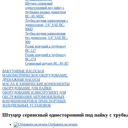
Штуцер сервисный
односторонний под пайку с
трубками разных диаметров
BC-AV-MDC
Трубка медная капиллярная с
депрессором, 1/4" SAE BC-
900D
Трубка медная капиллярная
без депрессора, 1/4" SAE BC-
900
Ролик режущий к труборезу
BC-127
Ролик режущий к труборезу
BC-274
Сервисный штуцер BC-AV-B7
ВАКУУМНЫЕ НАСОСЫ И
МАНОМЕТРИЧЕСКОЕ ОБОРУДОВАНИЕ.
ДРЕНАЖНЫЕ НАСОСЫ
МАСЛА И ХИМИЧЕСКИЕ КОМПОНЕНТЫ
ОБОРУДОВАНИЕ ДЛЯ ПАЙКИ
ОБОРУДОВАНИЕ И ИНСТРУМЕНТ ДЛЯ
ОБСЛУЖИВАНИЯ АВТОМОБИЛЬНЫХ
КОНДИЦИОНЕРОВ И ТРАНСПОРТНЫХ
ХОЛОДИЛЬНЫХ УСТАНОВОК
Штуцер сервисный односторонний под пайку с труб
Отправить на печать