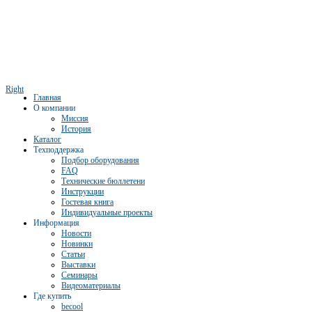
Right
Главная
О компании
Миссия
История
Каталог
Техподдержка
Подбор оборудования
FAQ
Технические бюллетени
Инструкции
Гостевая книга
Индивидуальные проекты
Информация
Новости
Новинки
Статьи
Выставки
Семинары
Видеоматериалы
Где купить
becool