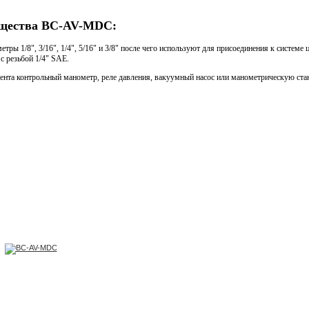
мущества BC-AV-MDC:
1/8", 3/16", 1/4", 5/16" и 3/8" после чего используют для присоединения к системе 
с резьбой 1/4" SAE.
нта контрольный манометр, реле давления, вакуумный насос или манометрическую ста