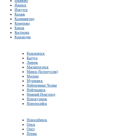
Иваново
Ижевск
Иркутск
Казань
Калининград
Кемерово
Киров
Кострома
Краснодар
Красноярск
Калуга
Липецк
Магнитогорск
Минск (Белоруссия)
Москва
Мурманск
Набережные Челны
Нефтекамск
Нижний Новгород
Новокузнецк
Новоросийск
Новосибирск
Омск
Орёл
Пермь