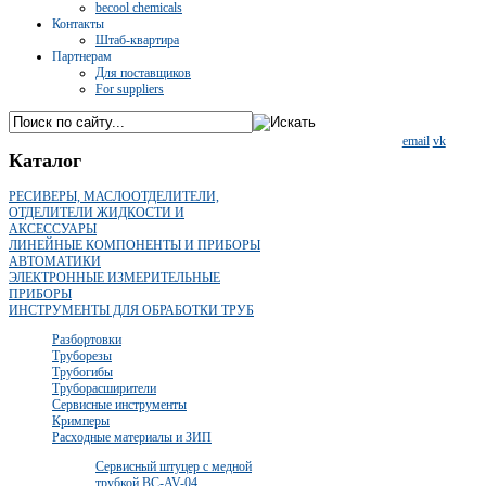
becool chemicals
Контакты
Штаб-квартира
Партнерам
Для поставщиков
For suppliers
email
vk
Каталог
РЕСИВЕРЫ, МАСЛООТДЕЛИТЕЛИ,
ОТДЕЛИТЕЛИ ЖИДКОСТИ И
АКСЕССУАРЫ
ЛИНЕЙНЫЕ КОМПОНЕНТЫ И ПРИБОРЫ
АВТОМАТИКИ
ЭЛЕКТРОННЫЕ ИЗМЕРИТЕЛЬНЫЕ
ПРИБОРЫ
ИНСТРУМЕНТЫ ДЛЯ ОБРАБОТКИ ТРУБ
Разбортовки
Труборезы
Трубогибы
Труборасширители
Сервисные инструменты
Кримперы
Расходные материалы и ЗИП
Сервисный штуцер с медной
трубкой BC-AV-04