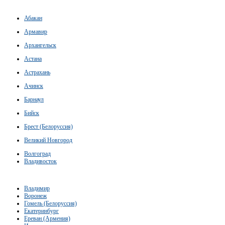
Абакан
Армавир
Архангельск
Астана
Астрахань
Ачинск
Барнаул
Бийск
Брест (Белоруссия)
Великий Новгород
Волгоград
Владивосток
Владимир
Воронеж
Гомель (Белоруссия)
Екатеринбург
Ереван (Армения)