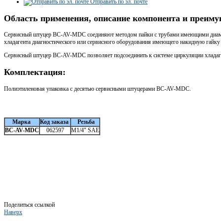
Отправить по эл. почте
Область применения, описание компонента и преи
Сервисный штуцер BC-AV-MDC соединяют методом пайки с трубами имеющими диаметры 
хладагента диагностического или сервисного оборудования имеющего накидную гайку 
Сервисный штуцер BC-AV-MDC позволяет подсоединить к системе циркуляции хладаге
Комплектация:
Полиэтиленовая упаковка с десятью сервисными штуцерами BC-AV-MDC.
Марка
Код заказа
Резьба
BC-AV-MDC
062597
М1/4" SAE
Поделиться ссылкой
Наверх