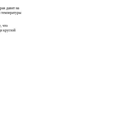
рая давит на
и температуры
, что
щи круглой