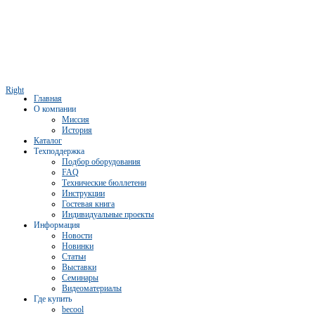
Right
Главная
О компании
Миссия
История
Каталог
Техподдержка
Подбор оборудования
FAQ
Технические бюллетени
Инструкции
Гостевая книга
Индивидуальные проекты
Информация
Новости
Новинки
Статьи
Выставки
Семинары
Видеоматериалы
Где купить
becool