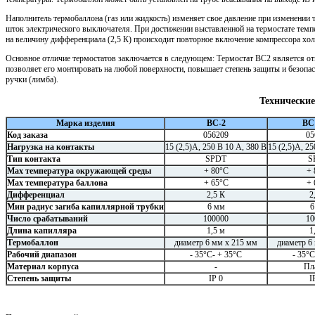
Наполнитель термобаллона (газ или жидкость) изменяет свое давление при изменении 
шток электрического выключателя. При достижении выставленной на термостате темп
на величину дифференциала (2,5 К) происходит повторное включение компрессора хол
Основное отличие термостатов заключается в следующем: Термостат ВС2 является от
позволяет его монтировать на любой поверхности, повышает степень защиты и безопас
ручки (лимба).
Технически
Марка изделия
BC-2
ВС
Код заказа
056209
05
Нагрузка на контакты
15 (2,5)А, 250 В 10 А, 380 В
15 (2,5)А, 25
Тип контакта
SPDT
S
Мах температура окружающей среды
+ 80°С
+ 
Мах температура баллона
+ 65°С
+ 
Дифференциал
2,5 К
2
Мин радиус загиба капиллярной трубки
6 мм
6
Число срабатываний
100000
10
Длина капилляра
1,5 м
1
Термобаллон
диаметр 6 мм х 215 мм
диаметр 6
Рабочий диапазон
- 35°С- + 35°С
- 35°С
Материал корпуса
-
Пл
Степень защиты
IP 0
I