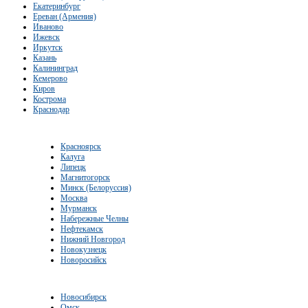
Екатеринбург
Ереван (Армения)
Иваново
Ижевск
Иркутск
Казань
Калининград
Кемерово
Киров
Кострома
Краснодар
Красноярск
Калуга
Липецк
Магнитогорск
Минск (Белоруссия)
Москва
Мурманск
Набережные Челны
Нефтекамск
Нижний Новгород
Новокузнецк
Новоросийск
Новосибирск
Омск