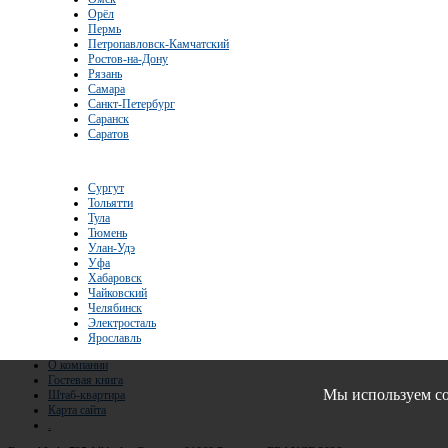
Орёл
Пермь
Петропавловск-Камчатский
Ростов-на-Дону
Рязань
Самара
Санкт-Петербург
Саранск
Саратов
Сургут
Тольятти
Тула
Тюмень
Улан-Удэ
Уфа
Хабаровск
Чайковский
Челябинск
Электросталь
Ярославль
О компании
Гостевая книга
Мы используем co
Штаб-квартира
Карта сайта
.