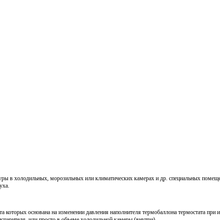
уры в холодильных, морозильных или климатических камерах и др. специальных помещ
уха.
та которых основана на изменении давления наполнителя термобаллона термостата при 
спарителя, или просто в объеме холодильной камеры (внутри).