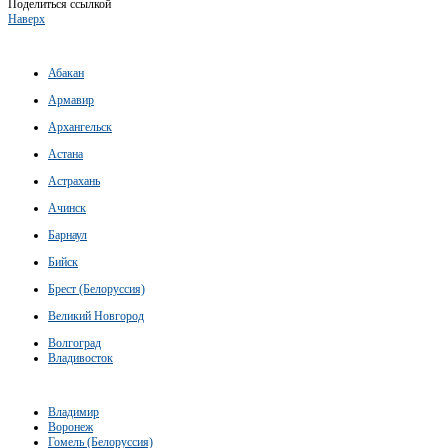
Поделиться ссылкой
Наверх
Абакан
Армавир
Архангельск
Астана
Астрахань
Ачинск
Барнаул
Бийск
Брест (Белоруссия)
Великий Новгород
Волгоград
Владивосток
Владимир
Воронеж
Гомель (Белоруссия)