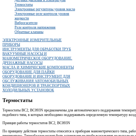
Термостаты
Электронные регуляторы уровня масла
Электронные реле контроля уровня
жидкости
Виброгасители
Реле контроля напряжения
Обратные клапаны
ЭЛЕКТРОННЫЕ ИЗМЕРИТЕЛЬНЫЕ
ПРИБОРЫ
ИНСТРУМЕНТЫ ДЛЯ ОБРАБОТКИ ТРУБ
ВАКУУМНЫЕ НАСОСЫ И
МАНОМЕТРИЧЕСКОЕ ОБОРУДОВАНИЕ.
ДРЕНАЖНЫЕ НАСОСЫ
МАСЛА И ХИМИЧЕСКИЕ КОМПОНЕНТЫ
ОБОРУДОВАНИЕ ДЛЯ ПАЙКИ
ОБОРУДОВАНИЕ И ИНСТРУМЕНТ ДЛЯ
ОБСЛУЖИВАНИЯ АВТОМОБИЛЬНЫХ
КОНДИЦИОНЕРОВ И ТРАНСПОРТНЫХ
ХОЛОДИЛЬНЫХ УСТАНОВОК
Термостаты
Термостаты ВС2, ВС093N предназначены для автоматического поддержания температ
подобного типа, в которых необходимо поддерживать определенную температуру возд
Принцип работы термостатов ВС2, ВС093N
По принципу действия термостаты относится к приборам манометрического типа, рабо
температуры. Термобаллон может быть установлен на трубе всасывания на выходе из и