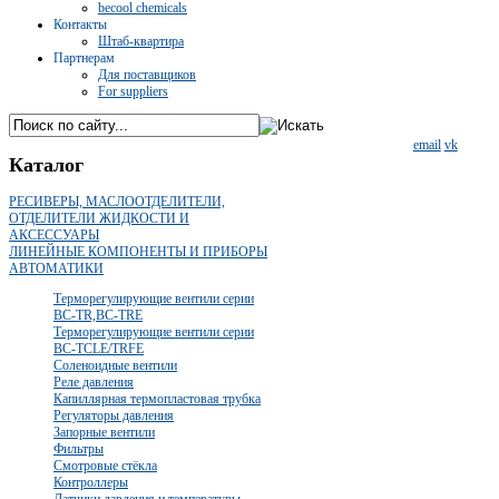
becool chemicals
Контакты
Штаб-квартира
Партнерам
Для поставщиков
For suppliers
email
vk
Каталог
РЕСИВЕРЫ, МАСЛООТДЕЛИТЕЛИ,
ОТДЕЛИТЕЛИ ЖИДКОСТИ И
АКСЕССУАРЫ
ЛИНЕЙНЫЕ КОМПОНЕНТЫ И ПРИБОРЫ
АВТОМАТИКИ
Терморегулирующие вентили серии
BC-TR,BC-TRE
Терморегулирующие вентили серии
BC-TCLE/TRFE
Соленоидные вентили
Реле давления
Капиллярная термопластовая трубка
Регуляторы давления
Запорные вентили
Фильтры
Смотровые стёкла
Контроллеры
Датчики давления и температуры