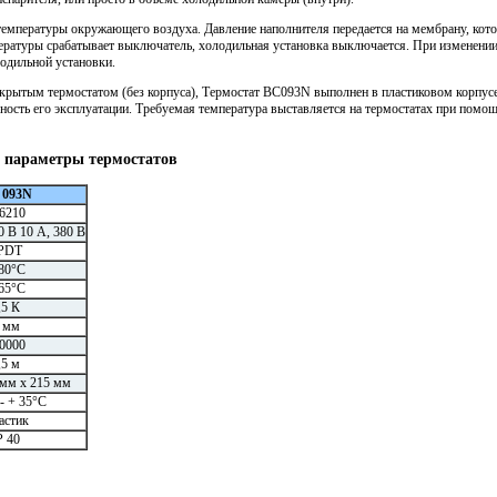
температуры окружающего воздуха. Давление наполнителя передается на мембрану, кото
ературы срабатывает выключатель, холодильная установка выключается. При изменени
одильной установки.
крытым термостатом (без корпуса), Термостат BC093N выполнен в пластиковом корпусе
ность его эксплуатации. Требуемая температура выставляется на термостатах при помо
е параметры термостатов
 093N
6210
0 В 10 А, 380 В
PDT
80°С
65°С
,5 К
 мм
0000
,5 м
 мм х 215 мм
- + 35°С
астик
P 40