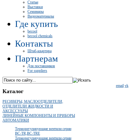
Статьи
Выставки
Семинары
Видеоматериалы
Где купить
becool
becool chemicals
Контакты
Штаб-квартира
Партнерам
Для поставщиков
For suppliers
email
vk
Каталог
РЕСИВЕРЫ, МАСЛООТДЕЛИТЕЛИ,
ОТДЕЛИТЕЛИ ЖИДКОСТИ И
АКСЕССУАРЫ
ЛИНЕЙНЫЕ КОМПОНЕНТЫ И ПРИБОРЫ
АВТОМАТИКИ
Терморегулирующие вентили серии
BC-TR,BC-TRE
Терморегулирующие вентили серии