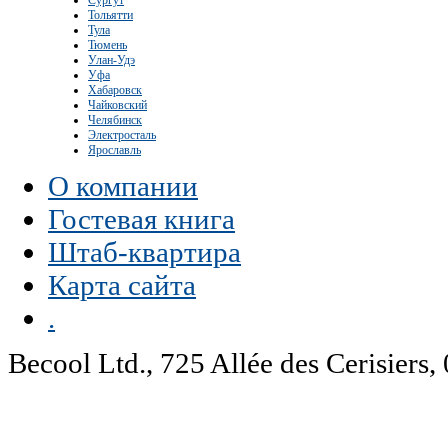
Сургут
Тольятти
Тула
Тюмень
Улан-Удэ
Уфа
Хабаровск
Чайковский
Челябинск
Электросталь
Ярославль
О компании
Гостевая книга
Штаб-квартира
Карта сайта
.
Becool Ltd., 725 Allée des Cerisie