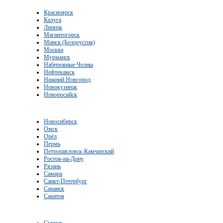
Красноярск
Калуга
Липецк
Магнитогорск
Минск (Белоруссия)
Москва
Мурманск
Набережные Челны
Нефтекамск
Нижний Новгород
Новокузнецк
Новоросийск
Новосибирск
Омск
Орёл
Пермь
Петропавловск-Камчатский
Ростов-на-Дону
Рязань
Самара
Санкт-Петербург
Саранск
Саратов