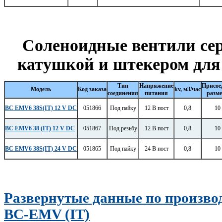
Соленоидные вентили сер
катушкой и штекером для
Тип
Напряжение
Присое
Модель
Код заказа
kv,
м3/час
соединения
питания
разме
BC EMV6 38S(IT) 12 V DC
051866
Под пайку
12 B пост
0,8
10 
BC EMV6 38 (IT) 12 V DC
051867
Под резьбу
12 B пост
0,8
10 
BC EMV6 38S(IT) 24 V DC
051865
Под пайку
24 В пост
0,8
10 
Развернутые данные по произво
BC-EMV (IT)