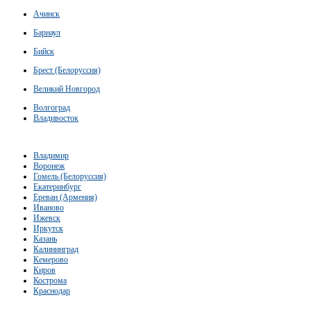
Ачинск
Барнаул
Бийск
Брест (Белоруссия)
Великий Новгород
Волгоград
Владивосток
Владимир
Воронеж
Гомель (Белоруссия)
Екатеринбург
Ереван (Армения)
Иваново
Ижевск
Иркутск
Казань
Калининград
Кемерово
Киров
Кострома
Краснодар