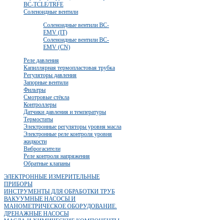
BC-TCLE/TRFE
Соленоидные вентили
Соленоидные вентили BC-
EMV (IT)
Соленоидные вентили BC-
EMV (CN)
Реле давления
Капиллярная термопластовая трубка
Регуляторы давления
Запорные вентили
Фильтры
Смотровые стёкла
Контроллеры
Датчики давления и температуры
Термостаты
Электронные регуляторы уровня масла
Электронные реле контроля уровня
жидкости
Виброгасители
Реле контроля напряжения
Обратные клапаны
ЭЛЕКТРОННЫЕ ИЗМЕРИТЕЛЬНЫЕ
ПРИБОРЫ
ИНСТРУМЕНТЫ ДЛЯ ОБРАБОТКИ ТРУБ
ВАКУУМНЫЕ НАСОСЫ И
МАНОМЕТРИЧЕСКОЕ ОБОРУДОВАНИЕ.
ДРЕНАЖНЫЕ НАСОСЫ