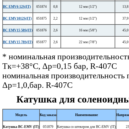
BC EMV6 12S(IT)
051874
0,8
12 мм (1/2”)
13,8
BC EMV1012S(IT)
051875
2,2
12 мм (1/2”)
37,9
BC EMV15 58S(IT)
051876
2,6
16 мм (5/8”)
45,0
BC EMV15 78S(IT)
051877
2,6
22 мм (7/8”)
45,0
* номинальная производительность
Tк=+38°С, Δр=0,15 бар, R-407С
номинальная производительность п
Δр=1,0,бар. R-407С
Катушка для соленоидн
Модель
Код заказа
Наименование
Напряж
Катушка BC-EMV (IT)
051879
Катушка со штекером для BC-EMV (IT)
2