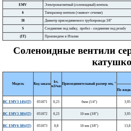
EMV
Электромагнитный (соленоидный) вентиль
6
Типоразмер вентиля («живое» сечение)
38
Диаметр присоединяемого трубопровода 3/8"
S
Соединение под пайку, пробел - соединение под резьбу
(IT)
Произведено в Италии
Соленоидные вентили сер
катушко
kv,
Модель
Код заказа
Присоединительный размер мм, "
м3/час
По жидк
BC EMV3 14S(IT)
051871
0,23
6мм (1/4")
3,95
BC EMV3 38S(IT)
051872
0,23
10 мм (3/8")
3,95
BC EMV6 38S(IT)
051873
0,8
10 мм (3/8")
13,8