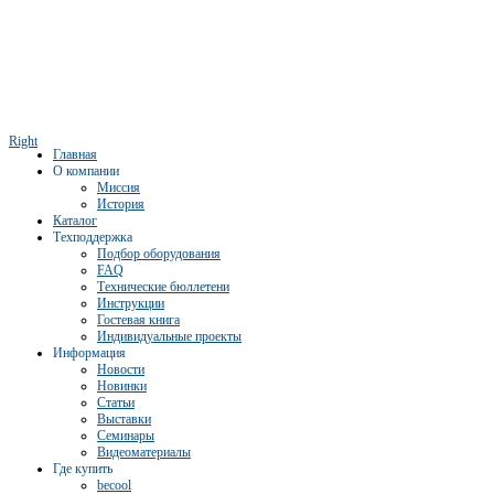
Right
Главная
О компании
Миссия
История
Каталог
Техподдержка
Подбор оборудования
FAQ
Технические бюллетени
Инструкции
Гостевая книга
Индивидуальные проекты
Информация
Новости
Новинки
Статьи
Выставки
Семинары
Видеоматериалы
Где купить
becool