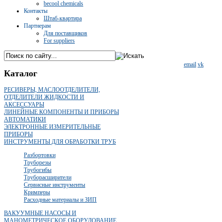
becool chemicals
Контакты
Штаб-квартира
Партнерам
Для поставщиков
For suppliers
email
vk
Каталог
РЕСИВЕРЫ, МАСЛООТДЕЛИТЕЛИ,
ОТДЕЛИТЕЛИ ЖИДКОСТИ И
АКСЕССУАРЫ
ЛИНЕЙНЫЕ КОМПОНЕНТЫ И ПРИБОРЫ
АВТОМАТИКИ
ЭЛЕКТРОННЫЕ ИЗМЕРИТЕЛЬНЫЕ
ПРИБОРЫ
ИНСТРУМЕНТЫ ДЛЯ ОБРАБОТКИ ТРУБ
Разбортовки
Труборезы
Трубогибы
Труборасширители
Сервисные инструменты
Кримперы
Расходные материалы и ЗИП
ВАКУУМНЫЕ НАСОСЫ И
МАНОМЕТРИЧЕСКОЕ ОБОРУДОВАНИЕ.