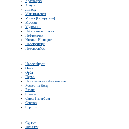
Красноярск
Калуга
Липецк
Магнитогорск
Минск (Белоруссия)
Москва
Мурманск
Набережные Челны
Нефтекамск
Нижний Новгород
Новокузнецк
Новоросийск
Новосибирск
Омск
Орёл
Пермь
Петропавловск-Камчатский
Ростов-на-Дону
Рязань
Самара
Санкт-Петербург
Саранск
Саратов
Сургут
Тольятти