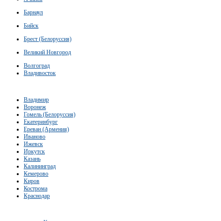
Барнаул
Бийск
Брест (Белоруссия)
Великий Новгород
Волгоград
Владивосток
Владимир
Воронеж
Гомель (Белоруссия)
Екатеринбург
Ереван (Армения)
Иваново
Ижевск
Иркутск
Казань
Калининград
Кемерово
Киров
Кострома
Краснодар