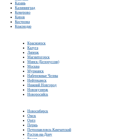
Казань
Калининград
Кемерово
Киров
Кострома
Краснодар
Красноярск
Калуга
Липецк
Магнитогорск
Минск (Белоруссия)
Москва
Мурманск
Набережные Челны
Нефтекамск
Нижний Новгород
Новокузнецк
Новоросийск
Новосибирск
Омск
Орёл
Пермь
Петропавловск-Камчатский
Ростов-на-Дону