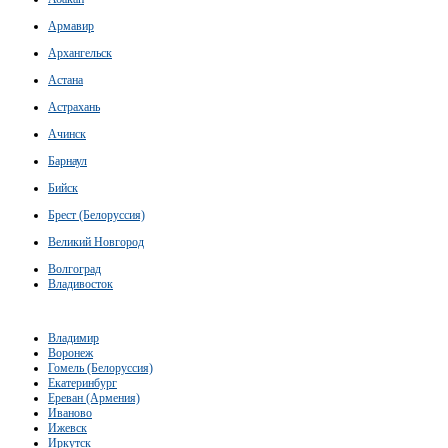
Армавир
Архангельск
Астана
Астрахань
Ачинск
Барнаул
Бийск
Брест (Белоруссия)
Великий Новгород
Волгоград
Владивосток
Владимир
Воронеж
Гомель (Белоруссия)
Екатеринбург
Ереван (Армения)
Иваново
Ижевск
Иркутск