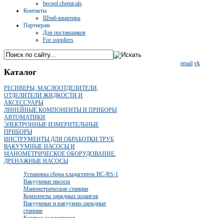
becool chemicals
Контакты
Штаб-квартира
Партнерам
Для поставщиков
For suppliers
email
vk
Каталог
РЕСИВЕРЫ, МАСЛООТДЕЛИТЕЛИ,
ОТДЕЛИТЕЛИ ЖИДКОСТИ И
АКСЕССУАРЫ
ЛИНЕЙНЫЕ КОМПОНЕНТЫ И ПРИБОРЫ
АВТОМАТИКИ
ЭЛЕКТРОННЫЕ ИЗМЕРИТЕЛЬНЫЕ
ПРИБОРЫ
ИНСТРУМЕНТЫ ДЛЯ ОБРАБОТКИ ТРУБ
ВАКУУМНЫЕ НАСОСЫ И
МАНОМЕТРИЧЕСКОЕ ОБОРУДОВАНИЕ.
ДРЕНАЖНЫЕ НАСОСЫ
Установка сбора хладагентов BC-RS-1
Вакуумные насосы
Манометрические станции
Комплекты зарядных шлангов
Вакуумные и вакуумно-зарядные
станции
Корпуса коллекторов