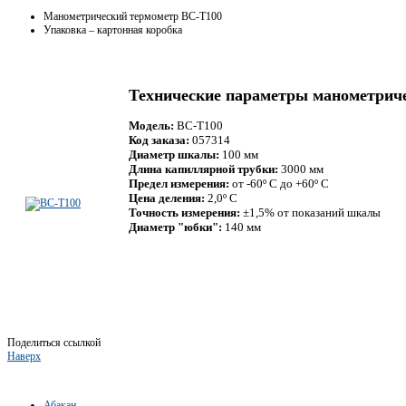
Манометрический термометр BC-T100
Упаковка – картонная коробка
Технические параметры манометрич
Модель:
BC-T100
Код заказа:
057314
Диаметр шкалы:
100 мм
Длина капиллярной трубки:
3000 мм
Предел измерения:
от -60º С до +60º С
Цена деления:
2,0º С
Точность измерения:
±1,5% от показаний шкалы
Диаметр "юбки":
140 мм
Поделиться ссылкой
Наверх
Абакан