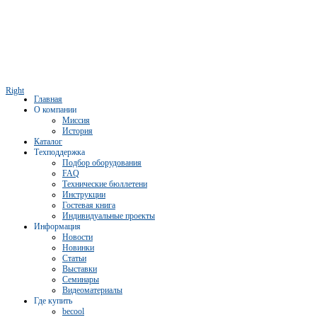
Right
Главная
О компании
Миссия
История
Каталог
Техподдержка
Подбор оборудования
FAQ
Технические бюллетени
Инструкции
Гостевая книга
Индивидуальные проекты
Информация
Новости
Новинки
Статьи
Выставки
Семинары
Видеоматериалы
Где купить
becool