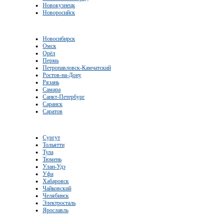
Новокузнецк
Новоросийск
Новосибирск
Омск
Орёл
Пермь
Петропавловск-Камчатский
Ростов-на-Дону
Рязань
Самара
Санкт-Петербург
Саранск
Саратов
Сургут
Тольятти
Тула
Тюмень
Улан-Удэ
Уфа
Хабаровск
Чайковский
Челябинск
Электросталь
Ярославль