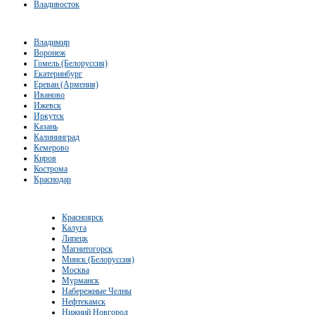
Владивосток
Владимир
Воронеж
Гомель (Белоруссия)
Екатеринбург
Ереван (Армения)
Иваново
Ижевск
Иркутск
Казань
Калининград
Кемерово
Киров
Кострома
Краснодар
Красноярск
Калуга
Липецк
Магнитогорск
Минск (Белоруссия)
Москва
Мурманск
Набережные Челны
Нефтекамск
Нижний Новгород