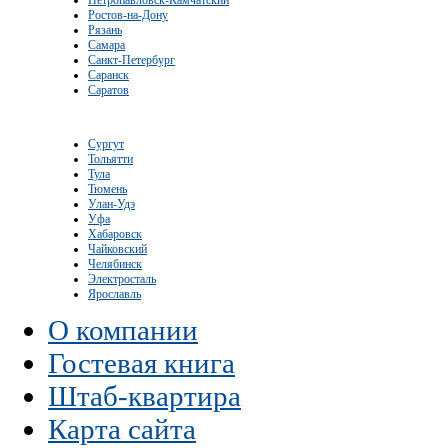
Ростов-на-Дону
Рязань
Самара
Санкт-Петербург
Саранск
Саратов
Сургут
Тольятти
Тула
Тюмень
Улан-Удэ
Уфа
Хабаровск
Чайковский
Челябинск
Электросталь
Ярославль
О компании
Гостевая книга
Штаб-квартира
Карта сайта