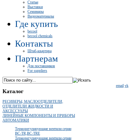
Статьи
Выставки
Семинары
Видеоматериалы
Где купить
becool
becool chemicals
Контакты
Штаб-квартира
Партнерам
Для поставщиков
For suppliers
email
vk
Каталог
РЕСИВЕРЫ, МАСЛООТДЕЛИТЕЛИ,
ОТДЕЛИТЕЛИ ЖИДКОСТИ И
АКСЕССУАРЫ
ЛИНЕЙНЫЕ КОМПОНЕНТЫ И ПРИБОРЫ
АВТОМАТИКИ
Терморегулирующие вентили серии
BC-TR,BC-TRE
Терморегулирующие вентили серии