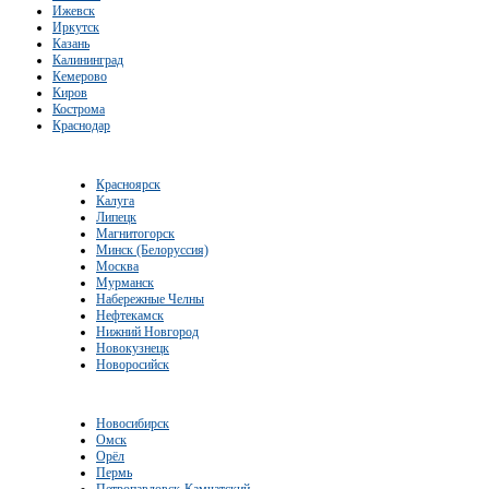
Ижевск
Иркутск
Казань
Калининград
Кемерово
Киров
Кострома
Краснодар
Красноярск
Калуга
Липецк
Магнитогорск
Минск (Белоруссия)
Москва
Мурманск
Набережные Челны
Нефтекамск
Нижний Новгород
Новокузнецк
Новоросийск
Новосибирск
Омск
Орёл
Пермь
Петропавловск-Камчатский