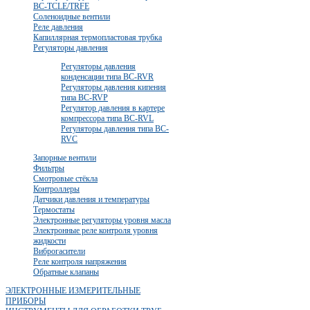
BC-TCLE/TRFE
Соленоидные вентили
Реле давления
Капиллярная термопластовая трубка
Регуляторы давления
Регуляторы давления
конденсации типа ВС-RVR
Регуляторы давления кипения
типа BC-RVP
Регулятор давления в картере
компрессора типа BC-RVL
Регуляторы давления типа BC-
RVC
Запорные вентили
Фильтры
Смотровые стёкла
Контроллеры
Датчики давления и температуры
Термостаты
Электронные регуляторы уровня масла
Электронные реле контроля уровня
жидкости
Виброгасители
Реле контроля напряжения
Обратные клапаны
ЭЛЕКТРОННЫЕ ИЗМЕРИТЕЛЬНЫЕ
ПРИБОРЫ