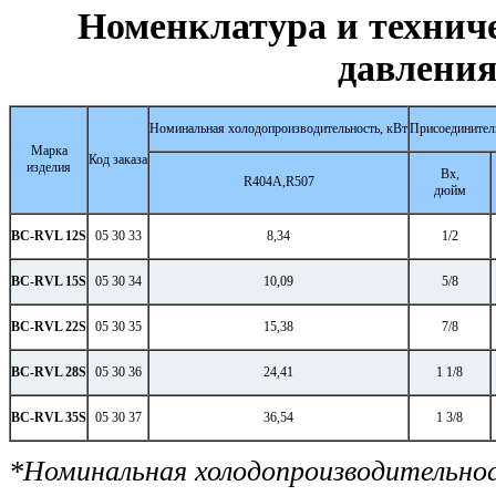
Номенклатура и технич
давлени
Номинальная холодопроизводительность, кВт
Присоединител
Марка
Код заказа
изделия
Вх,
R404A,R507
дюйм
BC
-
RVL 12S
05 30 33
8,34
1/2
BC-RVL 15S
05 30 34
10,09
5/8
BC-RVL 22S
05 30 35
15,38
7/8
BC-RVL 28S
05 30 36
24,41
1 1/8
BC-RVL 35S
05 30 37
36,54
1 3/8
*Номинальная холодопроизводительнос