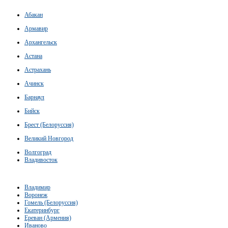
Абакан
Армавир
Архангельск
Астана
Астрахань
Ачинск
Барнаул
Бийск
Брест (Белоруссия)
Великий Новгород
Волгоград
Владивосток
Владимир
Воронеж
Гомель (Белоруссия)
Екатеринбург
Ереван (Армения)
Иваново