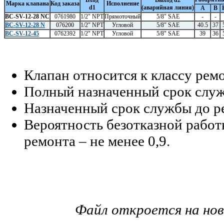
Вход
Выход d2
Марка клапана
Код заказа
Исполнение
d1
(аварийная линия)
А
В
BC-SV-12-28 NC
0761980
1/2" NPT
Прямоточный
5/8" SAE
-
-
BC-SV-12-28 N
076200
1/2" NPT
Угловой
5/8" SAE
40.5
37
BC-SV-12-45
0762392
1/2" NPT
Угловой
5/8" SAE
39
36
Клапан относится к классу рем
Полный назначенный срок служб
Назначенный срок службы до рем
Вероятность безотказной работ
ремонта – не менее 0,9.
Файл откроется на но