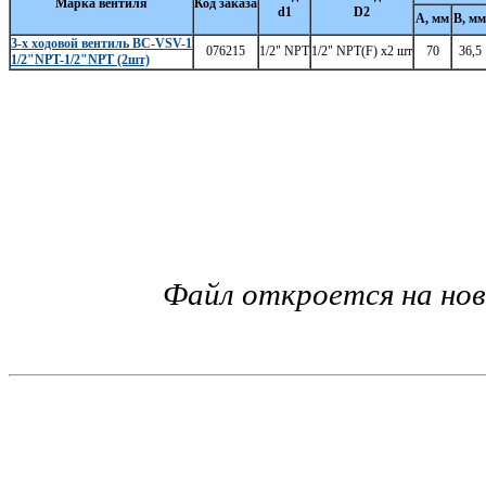
Марка вентиля
Код заказа
d1
D2
А, мм
В, мм
3-х ходовой вентиль BC-VSV-1
076215
1/2" NPT
1/2" NPT(F) x2 шт
70
36,5
1/2"NPT-1/2"NPT (2шт)
Файл откроется на но