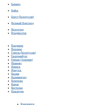
Барнаул
Бийск
Брест (Белоруссия)
Великий Новгород
Волгоград
Владивосток
Владимир
Воронеж
Гомель (Белоруссия)
Екатеринбург
Ереван (Армения)
Иваново
Ижевск
Иркутск
Казань
Калининград
Кемерово
Киров
Кострома
Краснодар
Красноярск