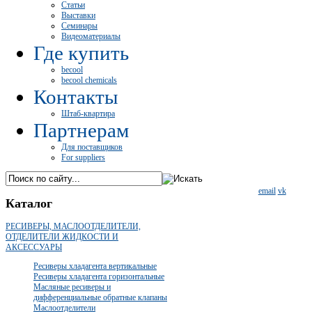
Статьи
Выставки
Семинары
Видеоматериалы
Где купить
becool
becool chemicals
Контакты
Штаб-квартира
Партнерам
Для поставщиков
For suppliers
email
vk
Каталог
РЕСИВЕРЫ, МАСЛООТДЕЛИТЕЛИ,
ОТДЕЛИТЕЛИ ЖИДКОСТИ И
АКСЕССУАРЫ
Ресиверы хладагента вертикальные
Ресиверы хладагента горизонтальные
Масляные ресиверы и
дифференциальные обратные клапаны
Маслоотделители