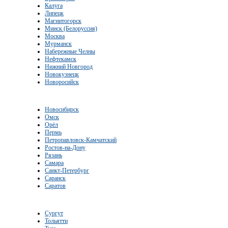
Калуга
Липецк
Магнитогорск
Минск (Белоруссия)
Москва
Мурманск
Набережные Челны
Нефтекамск
Нижний Новгород
Новокузнецк
Новоросийск
Новосибирск
Омск
Орёл
Пермь
Петропавловск-Камчатский
Ростов-на-Дону
Рязань
Самара
Санкт-Петербург
Саранск
Саратов
Сургут
Тольятти