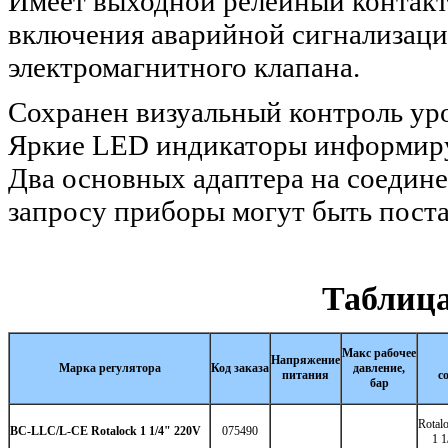
Имеет выходной релейный контакт
включения аварийной сигнализаци
электромагнитного клапана.
Сохранен визуальный контроль ур
Яркие LED индикаторы информиру
Два основных адаптера на соединен
запросу приборы могут быть пост
Таблица
Макс рабочее
Напряжение
Марка регулятора
Код заказа
давление,
питания
с
бар
Rotal
BC-LLC/L-CE Rotalock 1 1/4" 220V
075490
1 