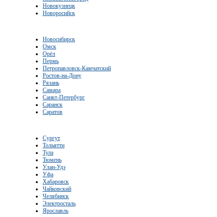
Новокузнецк
Новоросийск
Новосибирск
Омск
Орёл
Пермь
Петропавловск-Камчатский
Ростов-на-Дону
Рязань
Самара
Санкт-Петербург
Саранск
Саратов
Сургут
Тольятти
Тула
Тюмень
Улан-Удэ
Уфа
Хабаровск
Чайковский
Челябинск
Электросталь
Ярославль