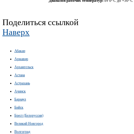
Диапазон рабочих температур:
от 0º С до +50º С
Поделиться ссылкой
Наверх
Абакан
Армавир
Архангельск
Астана
Астрахань
Ачинск
Барнаул
Бийск
Брест (Белоруссия)
Великий Новгород
Волгоград