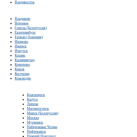
Владивосток
Владимир
Воронеж
Гомель (Белоруссия)
Екатеринбург
Ереван (Армения)
Иваново
Ижевск
Иркутск
Казань
Калининград
Кемерово
Киров
Кострома
Краснодар
Красноярск
Калуга
Липецк
Магнитогорск
Минск (Белоруссия)
Москва
Мурманск
Набережные Челны
Нефтекамск
Нижний Новгород