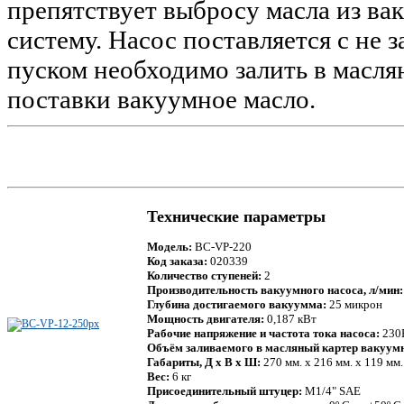
препятствует выбросу масла из в
систему. Насос поставляется с не
пуском необходимо залить в масля
поставки вакуумное масло.
Технические параметры
Модель:
BC-VP-220
Код заказа:
020339
Количество ступеней:
2
Производительность вакуумного насоса, л/мин:
Глубина достигаемого вакуумма:
25 микрон
Мощность двигателя:
0,187 кВт
Рабочие напряжение и частота тока насоса:
230В
Объём заливаемого в масляный картер вакуумн
Габариты, Д х В х Ш:
270 мм. х 216 мм. х 119 мм.
Вес:
6 кг
Присоединительный штуцер:
M1/4" SAE