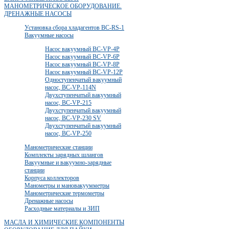
МАНОМЕТРИЧЕСКОЕ ОБОРУДОВАНИЕ.
ДРЕНАЖНЫЕ НАСОСЫ
Установка сбора хладагентов BC-RS-1
Вакуумные насосы
Насос вакуумный BC-VP-4P
Насос вакуумный BC-VP-6P
Насос вакуумный BC-VP-8P
Насос вакуумный BC-VP-12P
Одноступенчатый вакуумный
насос, BC-VP-114N
Двухступенчатый вакуумный
насос, BC-VP-215
Двухступенчатый вакуумный
насос, BC-VP-230 SV
Двухступенчатый вакуумный
насос, BC-VP-250
Манометрические станции
Комплекты зарядных шлангов
Вакуумные и вакуумно-зарядные
станции
Корпуса коллекторов
Манометры и мановакуумметры
Манометрические термометры
Дренажные насосы
Расходные материалы и ЗИП
МАСЛА И ХИМИЧЕСКИЕ КОМПОНЕНТЫ