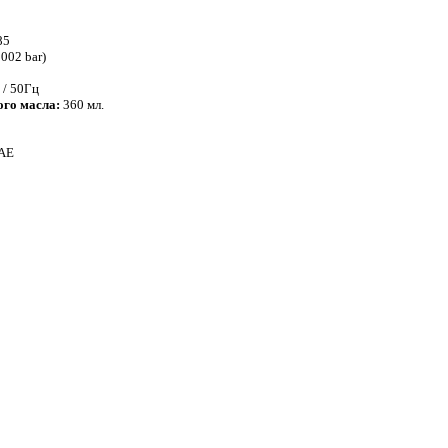
85
002 bar)
/ 50Гц
ого масла:
360 мл.
SAE