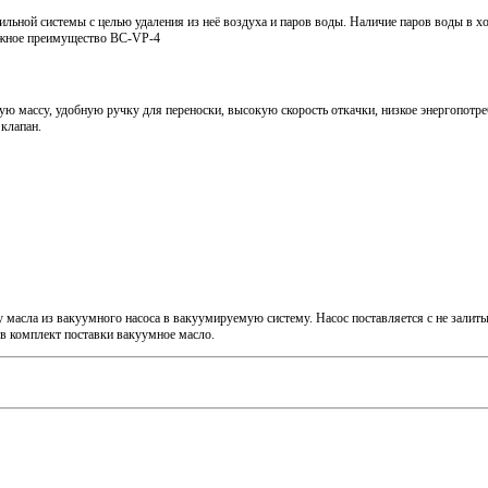
ьной системы с целью удаления из неё воздуха и паров воды. Наличие паров воды в х
 важное преимущество BC-VP-4
 массу, удобную ручку для переноски, высокую скорость откачки, низкое энергопотре
клапан.
 масла из вакуумного насоса в вакуумируемую систему. Насос поставляется с не зали
в комплект поставки вакуумное масло.