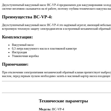
Двухступенчатый вакуумный насос BC-VP-4 предназначен для вакуумирования холодил
системе негативно сказывается на её работе, поэтому глубина технического вакуума
Преимущества BC-VP-4:
Двухступенчатый вакуумный насос BC-VP-4 это надёжный агрегат, имеющий небольшую
встроенную тепловую защиту электродвигателя и встроенный механический обратный 
Комплектация:
Вакуумный насос
0,3 литра вакуумного масла в пластиковой канистре
Инструкция
Упаковочная коробка
Примечание:
При отключении электропитания механический обратный клапан препятствует выбросу
маслом, перед первым пуском необходимо залить в масляный картер насоса входящее 
Технические параметры
Модель:
BC-VP-4