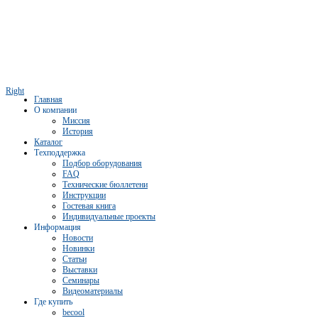
Right
Главная
О компании
Миссия
История
Каталог
Техподдержка
Подбор оборудования
FAQ
Технические бюллетени
Инструкции
Гостевая книга
Индивидуальные проекты
Информация
Новости
Новинки
Статьи
Выставки
Семинары
Видеоматериалы
Где купить
becool