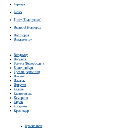
Барнаул
Бийск
Брест (Белоруссия)
Великий Новгород
Волгоград
Владивосток
Владимир
Воронеж
Гомель (Белоруссия)
Екатеринбург
Ереван (Армения)
Иваново
Ижевск
Иркутск
Казань
Калининград
Кемерово
Киров
Кострома
Краснодар
Красноярск