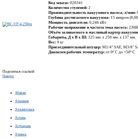
Код заказа:
020341
Количество ступеней:
2
Производительность вакуумного насоса, л/мин:
Глубина достигаемого вакуумма:
15 микрон (0,00
Мощность двигателя:
0,246 кВт
Рабочие напряжение и частота тока насоса:
230В 
Объём заливаемого в масляный картер вакуумн
Габариты, Д х В х Ш:
325 мм. х 250 мм. х 137 мм.
Вес:
9 кг
Присоединительный штуцер:
M1/4" SAE, M3/8" 
Диапазон рабочих температур:
от 0º С до +50º С
Поделиться ссылкой
Наверх
Абакан
Армавир
Архангельск
Астана
Астрахань
Ачинск