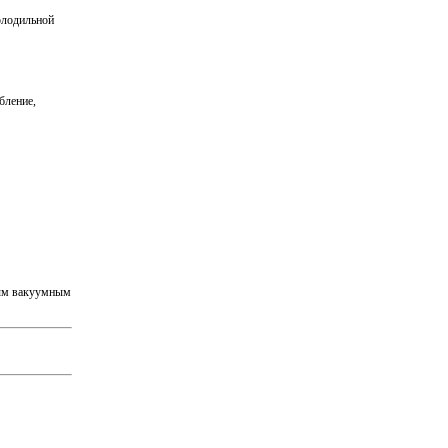
олодильной
бление,
тым вакуумным