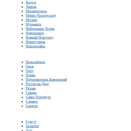
Калуга
Липецк
Магнитогорск
Минск (Белоруссия)
Москва
Мурманск
Набережные Челны
Нефтекамск
Нижний Новгород
Новокузнецк
Новоросийск
Новосибирск
Омск
Орёл
Пермь
Петропавловск-Камчатский
Ростов-на-Дону
Рязань
Самара
Санкт-Петербург
Саранск
Саратов
Сургут
Тольятти
Тула