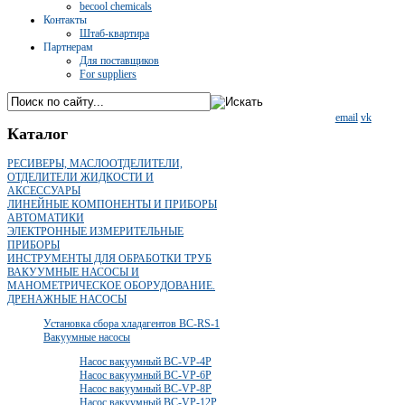
becool chemicals
Контакты
Штаб-квартира
Партнерам
Для поставщиков
For suppliers
email
vk
Каталог
РЕСИВЕРЫ, МАСЛООТДЕЛИТЕЛИ,
ОТДЕЛИТЕЛИ ЖИДКОСТИ И
АКСЕССУАРЫ
ЛИНЕЙНЫЕ КОМПОНЕНТЫ И ПРИБОРЫ
АВТОМАТИКИ
ЭЛЕКТРОННЫЕ ИЗМЕРИТЕЛЬНЫЕ
ПРИБОРЫ
ИНСТРУМЕНТЫ ДЛЯ ОБРАБОТКИ ТРУБ
ВАКУУМНЫЕ НАСОСЫ И
МАНОМЕТРИЧЕСКОЕ ОБОРУДОВАНИЕ.
ДРЕНАЖНЫЕ НАСОСЫ
Установка сбора хладагентов BC-RS-1
Вакуумные насосы
Насос вакуумный BC-VP-4P
Насос вакуумный BC-VP-6P
Насос вакуумный BC-VP-8P
Насос вакуумный BC-VP-12P