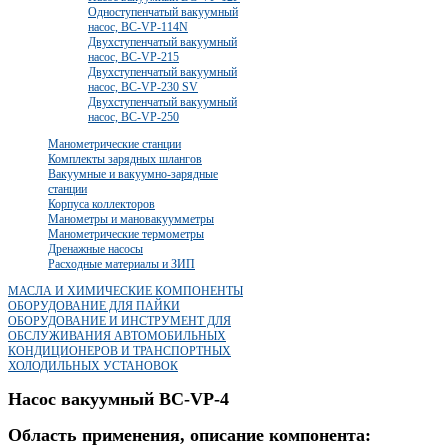
Одноступенчатый вакуумный
насос, BC-VP-114N
Двухступенчатый вакуумный
насос, BC-VP-215
Двухступенчатый вакуумный
насос, BC-VP-230 SV
Двухступенчатый вакуумный
насос, BC-VP-250
Манометрические станции
Комплекты зарядных шлангов
Вакуумные и вакуумно-зарядные
станции
Корпуса коллекторов
Манометры и мановакуумметры
Манометрические термометры
Дренажные насосы
Расходные материалы и ЗИП
МАСЛА И ХИМИЧЕСКИЕ КОМПОНЕНТЫ
ОБОРУДОВАНИЕ ДЛЯ ПАЙКИ
ОБОРУДОВАНИЕ И ИНСТРУМЕНТ ДЛЯ
ОБСЛУЖИВАНИЯ АВТОМОБИЛЬНЫХ
КОНДИЦИОНЕРОВ И ТРАНСПОРТНЫХ
ХОЛОДИЛЬНЫХ УСТАНОВОК
Насос вакуумный BC-VP-4
Область применения, описание компонента: