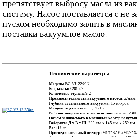
препятствует выбросу масла из в
систему. Насос поставляется с не
пуском необходимо залить в масля
поставки вакуумное масло.
Технические параметры
Модель:
BC-VP-2200N
Код заказа:
0201597
Количество ступеней:
2
Производительность вакуумного насоса, л/мин:
Глубина достигаемого вакуумма:
15 микрон
Мощность двигателя:
0,74 кВт
Рабочие напряжение и частота тока насоса:
230В
Объём заливаемого в масляный картер вакуумн
Габариты, Д х В х Ш:
390 мм. х 145 мм. х 252 мм.
Вес:
16 кг
Присоединительный штуцер:
М1/4" SAE и М3/8" 