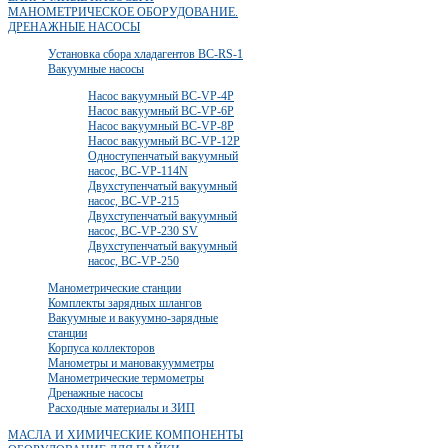
МАНОМЕТРИЧЕСКОЕ ОБОРУДОВАНИЕ.
ДРЕНАЖНЫЕ НАСОСЫ
Установка сбора хладагентов BC-RS-1
Вакуумные насосы
Насос вакуумный BC-VP-4P
Насос вакуумный BC-VP-6P
Насос вакуумный BC-VP-8P
Насос вакуумный BC-VP-12P
Одноступенчатый вакуумный
насос, BC-VP-114N
Двухступенчатый вакуумный
насос, BC-VP-215
Двухступенчатый вакуумный
насос, BC-VP-230 SV
Двухступенчатый вакуумный
насос, BC-VP-250
Манометрические станции
Комплекты зарядных шлангов
Вакуумные и вакуумно-зарядные
станции
Корпуса коллекторов
Манометры и мановакуумметры
Манометрические термометры
Дренажные насосы
Расходные материалы и ЗИП
МАСЛА И ХИМИЧЕСКИЕ КОМПОНЕНТЫ