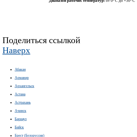
Диапазон рабочих температур:
от 0º С до +50º С
Поделиться ссылкой
Наверх
Абакан
Армавир
Архангельск
Астана
Астрахань
Ачинск
Барнаул
Бийск
Брест (Белоруссия)