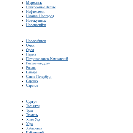
Мурманск
Набережные Челны
Нефтекамск
Нижний Новгород
Новокузнецк
Новоросийск
Новосибирск
Омск
Орёл
Пермь
Петропавловск-Камчатский
Ростов-на-Дону
Рязань
Самара
Санкт-Петербург
Саранск
Саратов
Сургут
Тольятти
Тула
Тюмень
Улан-Удэ
Уфа
Хабаровск
Чайковский