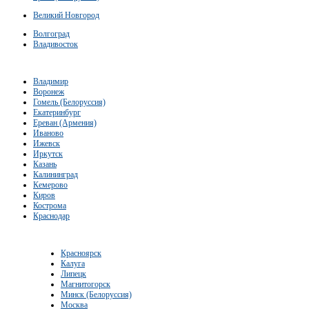
Великий Новгород
Волгоград
Владивосток
Владимир
Воронеж
Гомель (Белоруссия)
Екатеринбург
Ереван (Армения)
Иваново
Ижевск
Иркутск
Казань
Калининград
Кемерово
Киров
Кострома
Краснодар
Красноярск
Калуга
Липецк
Магнитогорск
Минск (Белоруссия)
Москва