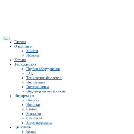
Right
Главная
О компании
Миссия
История
Каталог
Техподдержка
Подбор оборудования
FAQ
Технические бюллетени
Инструкции
Гостевая книга
Индивидуальные проекты
Информация
Новости
Новинки
Статьи
Выставки
Семинары
Видеоматериалы
Где купить
becool