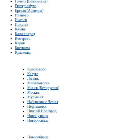
Гомель (Белоруссия)
Екатеринбург
Ереван (Армения)
Иваново
Ижевск
Иркутск
Казань
Калининград
Кемерово
Киров
Кострома
Краснодар
Красноярск
Калуга
Липецк
Магнитогорск
Минск (Белоруссия)
Москва
Мурманск
Набережные Челны
Нефтекамск
Нижний Новгород
Новокузнецк
Новоросийск
Новосибирск