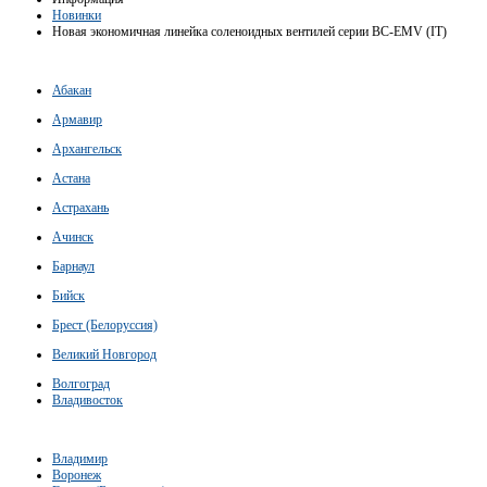
Новинки
Новая экономичная линейка соленоидных вентилей серии BC-EMV (IT)
Абакан
Армавир
Архангельск
Астана
Астрахань
Ачинск
Барнаул
Бийск
Брест (Белоруссия)
Великий Новгород
Волгоград
Владивосток
Владимир
Воронеж