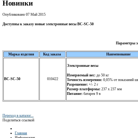
Новинки
Опубликовано 07 Май 2015
Доступны к заказу новые электронные весы BC-SC-50
Параметры э
Марка изделия
Код заказа
Наименование
Электронные весы
Измеряемый вес:
до 50 кг
BC-SC-50
010422
Точность измерения:
0,05% от показаний ш
Разрешение:
+/- 2 г
Размер платформы:
237 х 237 мм
Питание:
батарея 9 в
Переход в каталог...
Поделиться ссылкой
Главная
Информация