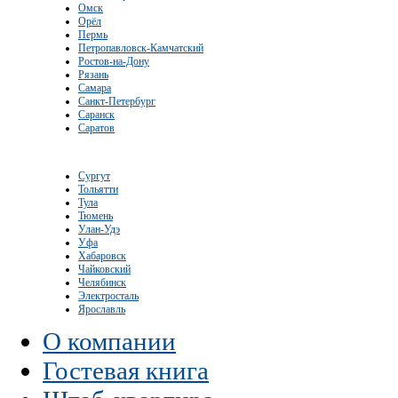
Омск
Орёл
Пермь
Петропавловск-Камчатский
Ростов-на-Дону
Рязань
Самара
Санкт-Петербург
Саранск
Саратов
Сургут
Тольятти
Тула
Тюмень
Улан-Удэ
Уфа
Хабаровск
Чайковский
Челябинск
Электросталь
Ярославль
О компании
Гостевая книга