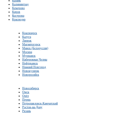
Казань
Калининград
Кемерово
Киров
Кострома
Краснодар
Красноярск
Калуга
Липецк
Магнитогорск
Минск (Белоруссия)
Москва
Мурманск
Набережные Челны
Нефтекамск
Нижний Новгород
Новокузнецк
Новоросийск
Новосибирск
Омск
Орёл
Пермь
Петропавловск-Камчатский
Ростов-на-Дону
Рязань