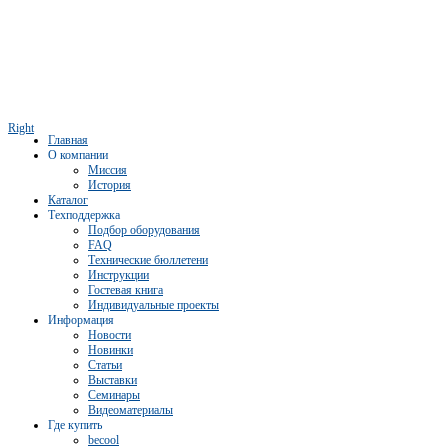
Right
Главная
О компании
Миссия
История
Каталог
Техподдержка
Подбор оборудования
FAQ
Технические бюллетени
Инструкции
Гостевая книга
Индивидуальные проекты
Информация
Новости
Новинки
Статьи
Выставки
Семинары
Видеоматериалы
Где купить
becool