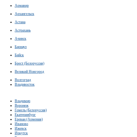
Армавир
Архангельск
Астана
Астрахань
Ачинск
Барнаул
Бийск
Брест (Белоруссия)
Великий Новгород
Волгоград
Владивосток
Владимир
Воронеж
Гомель (Белоруссия)
Екатеринбург
Ереван (Армения)
Иваново
Ижевск
Иркутск