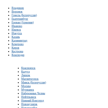
Владимир
Воронеж
Гомель (Белоруссия)
Екатеринбург
Ереван (Армения)
Иваново
Ижевск
Иркутск
Казань
Калининград
Кемерово
Киров
Кострома
Краснодар
Красноярск
Калуга
Липецк
Магнитогорск
Минск (Белоруссия)
Москва
Мурманск
Набережные Челны
Нефтекамск
Нижний Новгород
Новокузнецк
Новоросийск