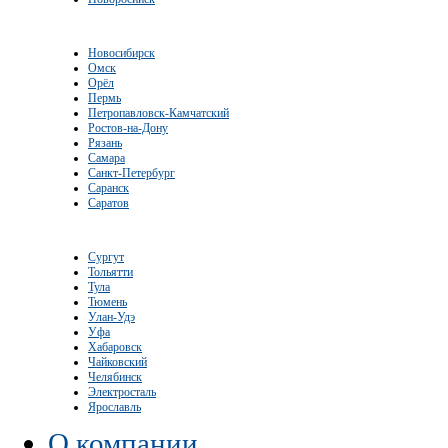
Новосибирск
Омск
Орёл
Пермь
Петропавловск-Камчатский
Ростов-на-Дону
Рязань
Самара
Санкт-Петербург
Саранск
Саратов
Сургут
Тольятти
Тула
Тюмень
Улан-Удэ
Уфа
Хабаровск
Чайковский
Челябинск
Электросталь
Ярославль
О компании