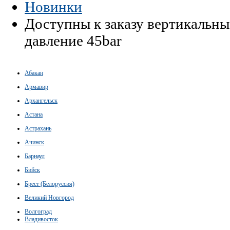
Новинки
Доступны к заказу вертикальны
давление 45bar
Абакан
Армавир
Архангельск
Астана
Астрахань
Ачинск
Барнаул
Бийск
Брест (Белоруссия)
Великий Новгород
Волгоград
Владивосток