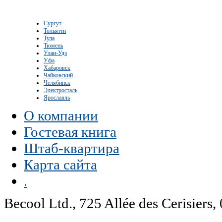
Сургут
Тольятти
Тула
Тюмень
Улан-Удэ
Уфа
Хабаровск
Чайковский
Челябинск
Электросталь
Ярославль
О компании
Гостевая книга
Штаб-квартира
Карта сайта
.
Becool Ltd., 725 Allée des Cerisie