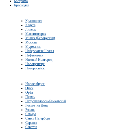
Кострома
Краснодар
Красноярск
Калуга
Липецк
Магнитогорск
Минск (Белоруссия)
Москва
Мурманск
Набережные Челны
Нефтекамск
Нижний Новгород
Новокузнецк
Новоросийск
Новосибирск
Омск
Орёл
Пермь
Петропавловск-Камчатский
Ростов-на-Дону
Рязань
Самара
Санкт-Петербург
Саранск
Саратов