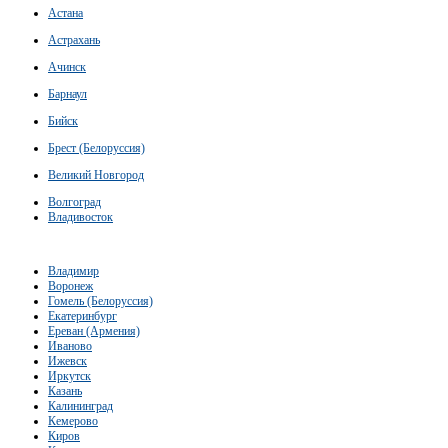
Астана
Астрахань
Ачинск
Барнаул
Бийск
Брест (Белоруссия)
Великий Новгород
Волгоград
Владивосток
Владимир
Воронеж
Гомель (Белоруссия)
Екатеринбург
Ереван (Армения)
Иваново
Ижевск
Иркутск
Казань
Калининград
Кемерово
Киров