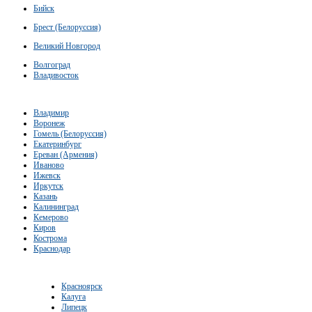
Бийск
Брест (Белоруссия)
Великий Новгород
Волгоград
Владивосток
Владимир
Воронеж
Гомель (Белоруссия)
Екатеринбург
Ереван (Армения)
Иваново
Ижевск
Иркутск
Казань
Калининград
Кемерово
Киров
Кострома
Краснодар
Красноярск
Калуга
Липецк