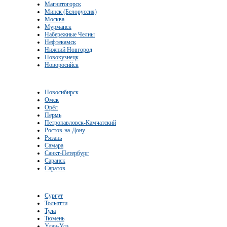
Магнитогорск
Минск (Белоруссия)
Москва
Мурманск
Набережные Челны
Нефтекамск
Нижний Новгород
Новокузнецк
Новоросийск
Новосибирск
Омск
Орёл
Пермь
Петропавловск-Камчатский
Ростов-на-Дону
Рязань
Самара
Санкт-Петербург
Саранск
Саратов
Сургут
Тольятти
Тула
Тюмень
Улан-Удэ