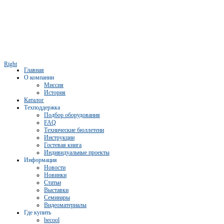
Right
Главная
О компании
Миссия
История
Каталог
Техподдержка
Подбор оборудования
FAQ
Технические бюллетени
Инструкции
Гостевая книга
Индивидуальные проекты
Информация
Новости
Новинки
Статьи
Выставки
Семинары
Видеоматериалы
Где купить
becool