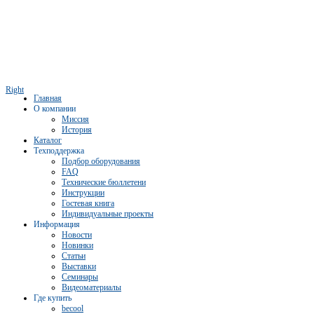
Right
Главная
О компании
Миссия
История
Каталог
Техподдержка
Подбор оборудования
FAQ
Технические бюллетени
Инструкции
Гостевая книга
Индивидуальные проекты
Информация
Новости
Новинки
Статьи
Выставки
Семинары
Видеоматериалы
Где купить
becool