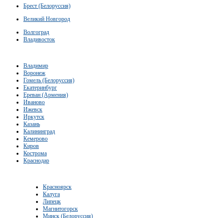
Брест (Белоруссия)
Великий Новгород
Волгоград
Владивосток
Владимир
Воронеж
Гомель (Белоруссия)
Екатеринбург
Ереван (Армения)
Иваново
Ижевск
Иркутск
Казань
Калининград
Кемерово
Киров
Кострома
Краснодар
Красноярск
Калуга
Липецк
Магнитогорск
Минск (Белоруссия)