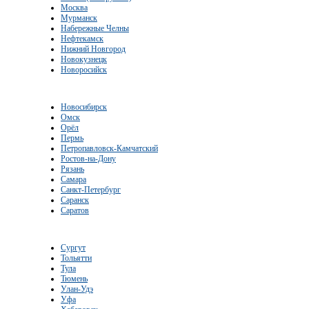
Москва
Мурманск
Набережные Челны
Нефтекамск
Нижний Новгород
Новокузнецк
Новоросийск
Новосибирск
Омск
Орёл
Пермь
Петропавловск-Камчатский
Ростов-на-Дону
Рязань
Самара
Санкт-Петербург
Саранск
Саратов
Сургут
Тольятти
Тула
Тюмень
Улан-Удэ
Уфа