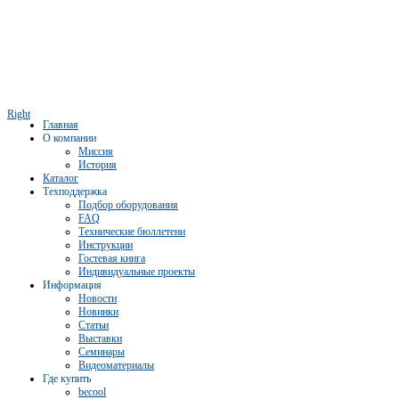
Right
Главная
О компании
Миссия
История
Каталог
Техподдержка
Подбор оборудования
FAQ
Технические бюллетени
Инструкции
Гостевая книга
Индивидуальные проекты
Информация
Новости
Новинки
Статьи
Выставки
Семинары
Видеоматериалы
Где купить
becool