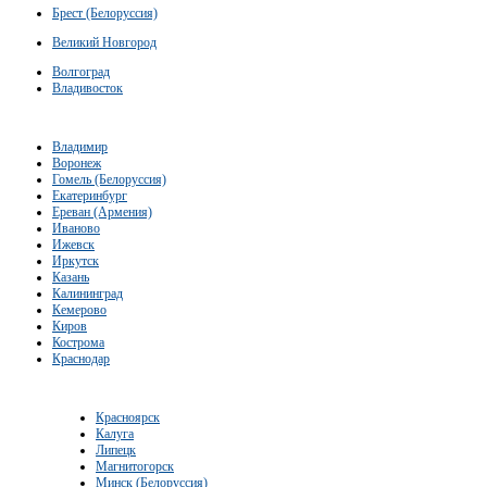
Брест (Белоруссия)
Великий Новгород
Волгоград
Владивосток
Владимир
Воронеж
Гомель (Белоруссия)
Екатеринбург
Ереван (Армения)
Иваново
Ижевск
Иркутск
Казань
Калининград
Кемерово
Киров
Кострома
Краснодар
Красноярск
Калуга
Липецк
Магнитогорск
Минск (Белоруссия)