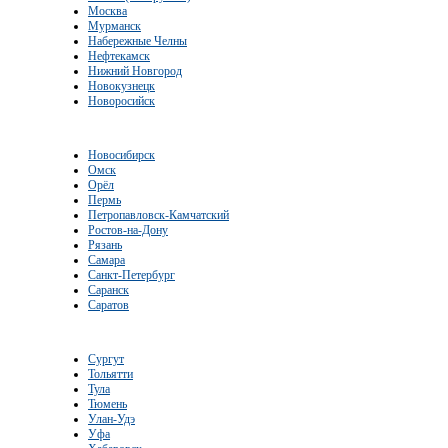
Москва
Мурманск
Набережные Челны
Нефтекамск
Нижний Новгород
Новокузнецк
Новоросийск
Новосибирск
Омск
Орёл
Пермь
Петропавловск-Камчатский
Ростов-на-Дону
Рязань
Самара
Санкт-Петербург
Саранск
Саратов
Сургут
Тольятти
Тула
Тюмень
Улан-Удэ
Уфа