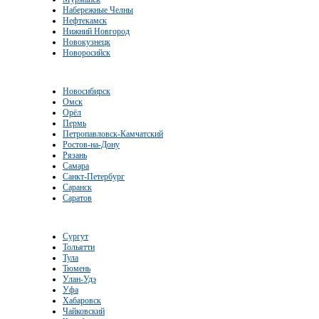
Набережные Челны
Нефтекамск
Нижний Новгород
Новокузнецк
Новоросийск
Новосибирск
Омск
Орёл
Пермь
Петропавловск-Камчатский
Ростов-на-Дону
Рязань
Самара
Санкт-Петербург
Саранск
Саратов
Сургут
Тольятти
Тула
Тюмень
Улан-Удэ
Уфа
Хабаровск
Чайковский