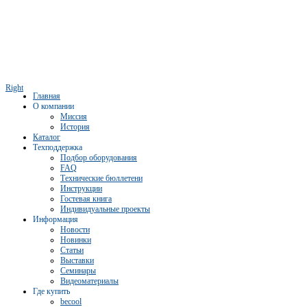
Right
Главная
О компании
Миссия
История
Каталог
Техподдержка
Подбор оборудования
FAQ
Технические бюллетени
Инструкции
Гостевая книга
Индивидуальные проекты
Информация
Новости
Новинки
Статьи
Выставки
Семинары
Видеоматериалы
Где купить
becool