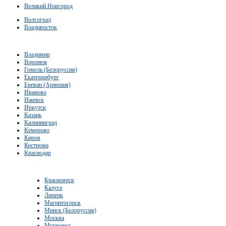
Великий Новгород
Волгоград
Владивосток
Владимир
Воронеж
Гомель (Белоруссия)
Екатеринбург
Ереван (Армения)
Иваново
Ижевск
Иркутск
Казань
Калининград
Кемерово
Киров
Кострома
Краснодар
Красноярск
Калуга
Липецк
Магнитогорск
Минск (Белоруссия)
Москва
Мурманск