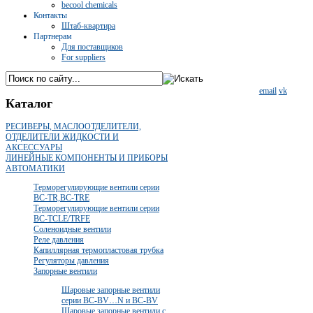
becool chemicals
Контакты
Штаб-квартира
Партнерам
Для поставщиков
For suppliers
email
vk
Каталог
РЕСИВЕРЫ, МАСЛООТДЕЛИТЕЛИ,
ОТДЕЛИТЕЛИ ЖИДКОСТИ И
АКСЕССУАРЫ
ЛИНЕЙНЫЕ КОМПОНЕНТЫ И ПРИБОРЫ
АВТОМАТИКИ
Терморегулирующие вентили серии
BC-TR,BC-TRE
Терморегулирующие вентили серии
BC-TCLE/TRFE
Соленоидные вентили
Реле давления
Капиллярная термопластовая трубка
Регуляторы давления
Запорные вентили
Шаровые запорные вентили
серии BC-BV…N и BC-BV
Шаровые запорные вентили с