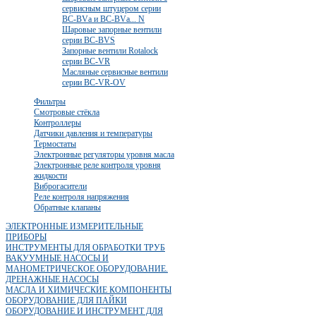
сервисным штуцером серии
BC-BVа и BC-BVа... N
Шаровые запорные вентили
серии BC-BVS
Запорные вентили Rotalock
серии BC-VR
Масляные сервисные вентили
серии BC-VR-OV
Фильтры
Смотровые стёкла
Контроллеры
Датчики давления и температуры
Термостаты
Электронные регуляторы уровня масла
Электронные реле контроля уровня
жидкости
Виброгасители
Реле контроля напряжения
Обратные клапаны
ЭЛЕКТРОННЫЕ ИЗМЕРИТЕЛЬНЫЕ
ПРИБОРЫ
ИНСТРУМЕНТЫ ДЛЯ ОБРАБОТКИ ТРУБ
ВАКУУМНЫЕ НАСОСЫ И
МАНОМЕТРИЧЕСКОЕ ОБОРУДОВАНИЕ.
ДРЕНАЖНЫЕ НАСОСЫ
МАСЛА И ХИМИЧЕСКИЕ КОМПОНЕНТЫ
ОБОРУДОВАНИЕ ДЛЯ ПАЙКИ
ОБОРУДОВАНИЕ И ИНСТРУМЕНТ ДЛЯ