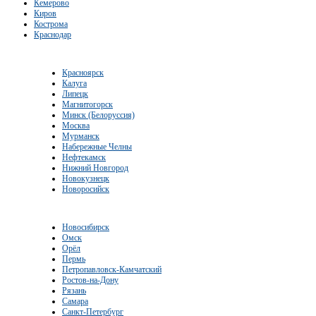
Кемерово
Киров
Кострома
Краснодар
Красноярск
Калуга
Липецк
Магнитогорск
Минск (Белоруссия)
Москва
Мурманск
Набережные Челны
Нефтекамск
Нижний Новгород
Новокузнецк
Новоросийск
Новосибирск
Омск
Орёл
Пермь
Петропавловск-Камчатский
Ростов-на-Дону
Рязань
Самара
Санкт-Петербург