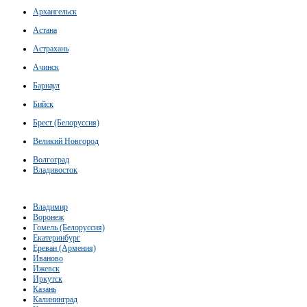
Архангельск
Астана
Астрахань
Ачинск
Барнаул
Бийск
Брест (Белоруссия)
Великий Новгород
Волгоград
Владивосток
Владимир
Воронеж
Гомель (Белоруссия)
Екатеринбург
Ереван (Армения)
Иваново
Ижевск
Иркутск
Казань
Калининград