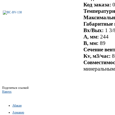
Код заказа:
0
Температурн
Максимально
Габаритные 
Вх/Вых:
1 3/
A, мм:
244
B, мм:
89
Сечение вен
Kv, м3/час:
8
Совместимос
минеральными
Поделиться ссылкой
Наверх
Абакан
Армавир