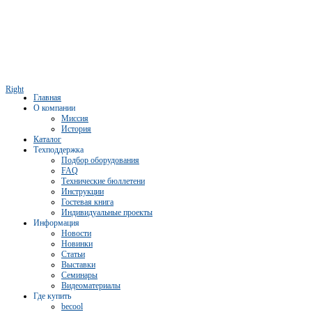
Right
Главная
О компании
Миссия
История
Каталог
Техподдержка
Подбор оборудования
FAQ
Технические бюллетени
Инструкции
Гостевая книга
Индивидуальные проекты
Информация
Новости
Новинки
Статьи
Выставки
Семинары
Видеоматериалы
Где купить
becool