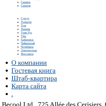
Саранск
Саратов
Сургут
Тольятти
Тула
Тюмень
Улан-Удэ
Уфа
Хабаровск
Чайковский
Челябинск
Электросталь
Ярославль
О компании
Гостевая книга
Штаб-квартира
Карта сайта
.
Becool Ltd., 725 Allée des Cerisie