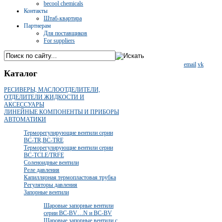
becool chemicals
Контакты
Штаб-квартира
Партнерам
Для поставщиков
For suppliers
email
vk
Каталог
РЕСИВЕРЫ, МАСЛООТДЕЛИТЕЛИ,
ОТДЕЛИТЕЛИ ЖИДКОСТИ И
АКСЕССУАРЫ
ЛИНЕЙНЫЕ КОМПОНЕНТЫ И ПРИБОРЫ
АВТОМАТИКИ
Терморегулирующие вентили серии
BC-TR,BC-TRE
Терморегулирующие вентили серии
BC-TCLE/TRFE
Соленоидные вентили
Реле давления
Капиллярная термопластовая трубка
Регуляторы давления
Запорные вентили
Шаровые запорные вентили
серии BC-BV…N и BC-BV
Шаровые запорные вентили с