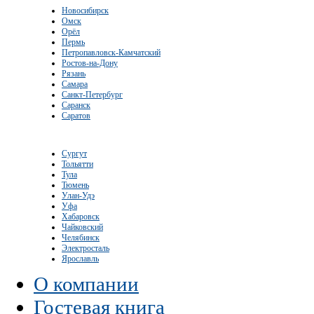
Новосибирск
Омск
Орёл
Пермь
Петропавловск-Камчатский
Ростов-на-Дону
Рязань
Самара
Санкт-Петербург
Саранск
Саратов
Сургут
Тольятти
Тула
Тюмень
Улан-Удэ
Уфа
Хабаровск
Чайковский
Челябинск
Электросталь
Ярославль
О компании
Гостевая книга