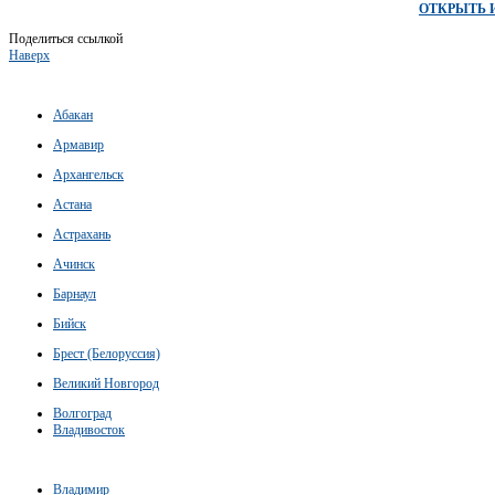
ОТКРЫТЬ 
Поделиться ссылкой
Наверх
Абакан
Армавир
Архангельск
Астана
Астрахань
Ачинск
Барнаул
Бийск
Брест (Белоруссия)
Великий Новгород
Волгоград
Владивосток
Владимир