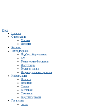
Right
Главная
О компании
Миссия
История
Каталог
Техподдержка
Подбор оборудования
FAQ
Технические бюллетени
Инструкции
Гостевая книга
Индивидуальные проекты
Информация
Новости
Новинки
Статьи
Выставки
Семинары
Видеоматериалы
Где купить
becool