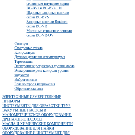
сервисным штуцером серии
BC-BVа и BC-BVа... N
Шаровые запорные вентили
серии BC-BVS
Запорные вентили Rotalock
серии BC-VR
Масляные сервисные вентили
серии BC-VR-OV
Фильтры
Смотровые стёкла
Контроллеры
Датчики давления и температуры
Термостаты
Электронные регуляторы уровня масла
Электронные реле контроля уровня
жидкости
Виброгасители
Реле контроля напряжения
Обратные клапаны
ЭЛЕКТРОННЫЕ ИЗМЕРИТЕЛЬНЫЕ
ПРИБОРЫ
ИНСТРУМЕНТЫ ДЛЯ ОБРАБОТКИ ТРУБ
ВАКУУМНЫЕ НАСОСЫ И
МАНОМЕТРИЧЕСКОЕ ОБОРУДОВАНИЕ.
ДРЕНАЖНЫЕ НАСОСЫ
МАСЛА И ХИМИЧЕСКИЕ КОМПОНЕНТЫ
ОБОРУДОВАНИЕ ДЛЯ ПАЙКИ
ОБОРУДОВАНИЕ И ИНСТРУМЕНТ ДЛЯ