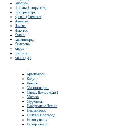
Воронеж
Гомель (Белоруссия)
Екатеринбург
Ереван (Армения)
Иваново
Ижевск
Иркутск
Казань
Калининград
Кемерово
Киров
Кострома
Краснодар
Красноярск
Калуга
Липецк
Магнитогорск
Минск (Белоруссия)
Москва
Мурманск
Набережные Челны
Нефтекамск
Нижний Новгород
Новокузнецк
Новоросийск