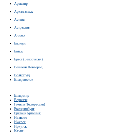
Армавир
Архангельск
Астана
Астрахань
Ачинск
Барнаул
Бийск
Брест (Белоруссия)
Великий Новгород
Волгоград
Владивосток
Владимир
Воронеж
Гомель (Белоруссия)
Екатеринбург
Ереван (Армения)
Иваново
Ижевск
Иркутск
Казань