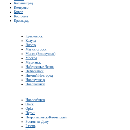
Калининград
Кемерово
Киров
Кострома
Краснодар
Красноярск
Калуга
Липецк
Магнитогорск
Минск (Белоруссия)
Москва
Мурманск
Набережные Челны
Нефтекамск
Нижний Новгород
Новокузнецк
Новоросийск
Новосибирск
Омск
Орёл
Пермь
Петропавловск-Камчатский
Ростов-на-Дону
Рязань