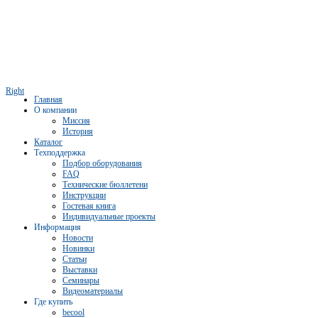
Right
Главная
О компании
Миссия
История
Каталог
Техподдержка
Подбор оборудования
FAQ
Технические бюллетени
Инструкции
Гостевая книга
Индивидуальные проекты
Информация
Новости
Новинки
Статьи
Выставки
Семинары
Видеоматериалы
Где купить
becool