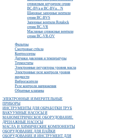
сервисным штуцером серии
BC-BVа и BC-BVа... N
Шаровые запорные вентили
серии BC-BVS
Запорные вентили Rotalock
серии BC-VR
Масляные сервисные вентили
серии BC-VR-OV
Фильтры
Смотровые стёкла
Контроллеры
Датчики давления и температуры
Термостаты
Электронные регуляторы уровня масла
Электронные реле контроля уровня
жидкости
Виброгасители
Реле контроля напряжения
Обратные клапаны
ЭЛЕКТРОННЫЕ ИЗМЕРИТЕЛЬНЫЕ
ПРИБОРЫ
ИНСТРУМЕНТЫ ДЛЯ ОБРАБОТКИ ТРУБ
ВАКУУМНЫЕ НАСОСЫ И
МАНОМЕТРИЧЕСКОЕ ОБОРУДОВАНИЕ.
ДРЕНАЖНЫЕ НАСОСЫ
МАСЛА И ХИМИЧЕСКИЕ КОМПОНЕНТЫ
ОБОРУДОВАНИЕ ДЛЯ ПАЙКИ
ОБОРУДОВАНИЕ И ИНСТРУМЕНТ ДЛЯ