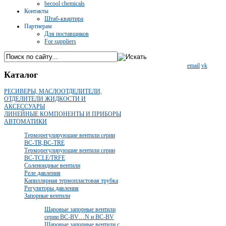
becool chemicals
Контакты
Штаб-квартира
Партнерам
Для поставщиков
For suppliers
email
vk
Каталог
РЕСИВЕРЫ, МАСЛООТДЕЛИТЕЛИ,
ОТДЕЛИТЕЛИ ЖИДКОСТИ И
АКСЕССУАРЫ
ЛИНЕЙНЫЕ КОМПОНЕНТЫ И ПРИБОРЫ
АВТОМАТИКИ
Терморегулирующие вентили серии
BC-TR,BC-TRE
Терморегулирующие вентили серии
BC-TCLE/TRFE
Соленоидные вентили
Реле давления
Капиллярная термопластовая трубка
Регуляторы давления
Запорные вентили
Шаровые запорные вентили
серии BC-BV…N и BC-BV
Шаровые запорные вентили с