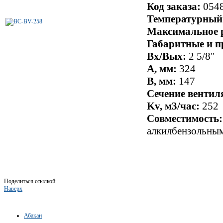
Код заказа:
054
Температурный
Максимальное р
Габаритные и п
Вх/Вых:
2 5/8"
A, мм:
324
B, мм:
147
Сечение вентил
Kv, м3/час:
252
Совместимость:
алкилбензольным
Поделиться ссылкой
Наверх
Абакан