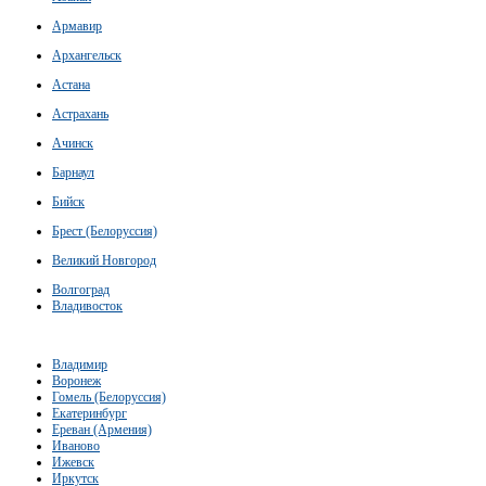
Армавир
Архангельск
Астана
Астрахань
Ачинск
Барнаул
Бийск
Брест (Белоруссия)
Великий Новгород
Волгоград
Владивосток
Владимир
Воронеж
Гомель (Белоруссия)
Екатеринбург
Ереван (Армения)
Иваново
Ижевск
Иркутск