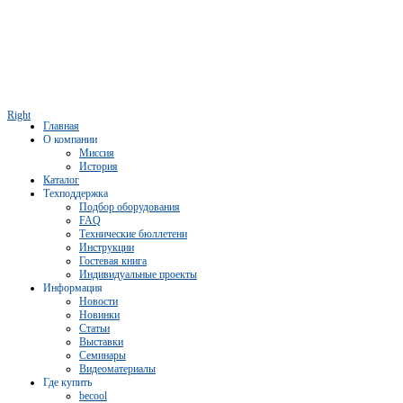
Right
Главная
О компании
Миссия
История
Каталог
Техподдержка
Подбор оборудования
FAQ
Технические бюллетени
Инструкции
Гостевая книга
Индивидуальные проекты
Информация
Новости
Новинки
Статьи
Выставки
Семинары
Видеоматериалы
Где купить
becool