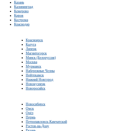
Казань
Калининград
Кемерово
Киров
Кострома
Краснодар
Красноярск
Калуга
Липецк
Магнитогорск
Минск (Белоруссия)
Москва
Мурманск
Набережные Челны
Нефтекамск
Нижний Новгород
Новокузнецк
Новоросийск
Новосибирск
Омск
Орёл
Пермь
Петропавловск-Камчатский
Ростов-на-Дону
Рязань