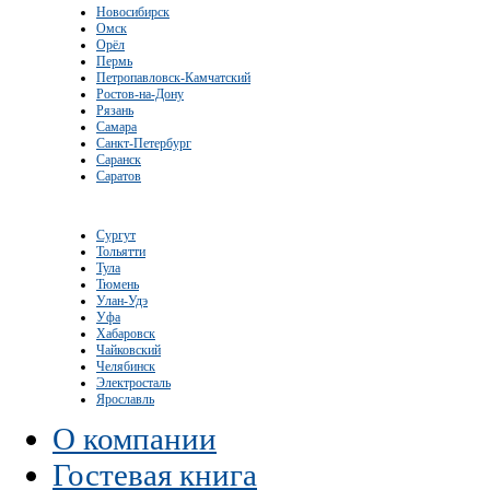
Новосибирск
Омск
Орёл
Пермь
Петропавловск-Камчатский
Ростов-на-Дону
Рязань
Самара
Санкт-Петербург
Саранск
Саратов
Сургут
Тольятти
Тула
Тюмень
Улан-Удэ
Уфа
Хабаровск
Чайковский
Челябинск
Электросталь
Ярославль
О компании
Гостевая книга