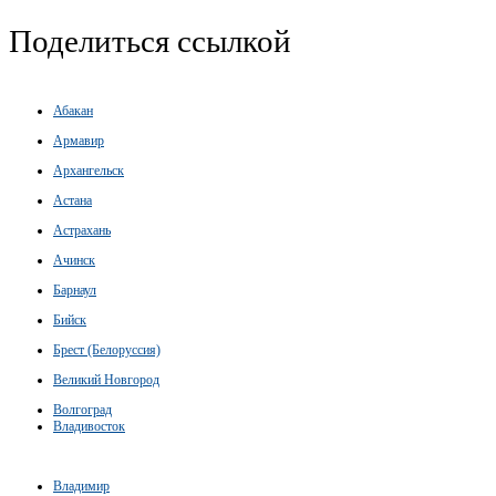
Поделиться ссылкой
Абакан
Армавир
Архангельск
Астана
Астрахань
Ачинск
Барнаул
Бийск
Брест (Белоруссия)
Великий Новгород
Волгоград
Владивосток
Владимир