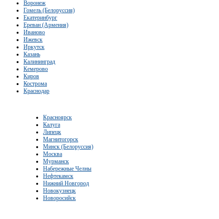
Воронеж
Гомель (Белоруссия)
Екатеринбург
Ереван (Армения)
Иваново
Ижевск
Иркутск
Казань
Калининград
Кемерово
Киров
Кострома
Краснодар
Красноярск
Калуга
Липецк
Магнитогорск
Минск (Белоруссия)
Москва
Мурманск
Набережные Челны
Нефтекамск
Нижний Новгород
Новокузнецк
Новоросийск