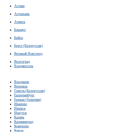
Астана
Астрахань
Ачинск
Барнаул
Бийск
Брест (Белоруссия)
Великий Новгород
Волгоград
Владивосток
Владимир
Воронеж
Гомель (Белоруссия)
Екатеринбург
Ереван (Армения)
Иваново
Ижевск
Иркутск
Казань
Калининград
Кемерово
Киров