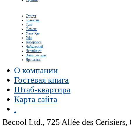
Сургут
Тольятти
Тула
Тюмень
Улан-Удэ
Уфа
Хабаровск
Чайковский
Челябинск
Электросталь
Ярославль
О компании
Гостевая книга
Штаб-квартира
Карта сайта
.
Becool Ltd., 725 Allée des Cerisie