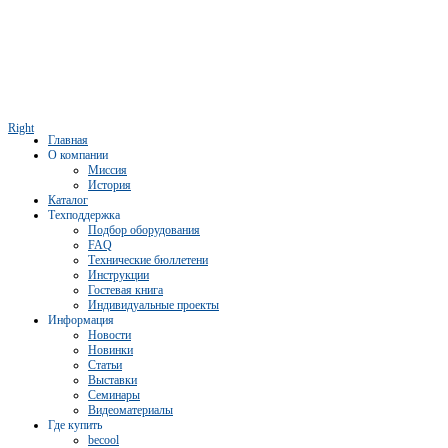
Right
Главная
О компании
Миссия
История
Каталог
Техподдержка
Подбор оборудования
FAQ
Технические бюллетени
Инструкции
Гостевая книга
Индивидуальные проекты
Информация
Новости
Новинки
Статьи
Выставки
Семинары
Видеоматериалы
Где купить
becool