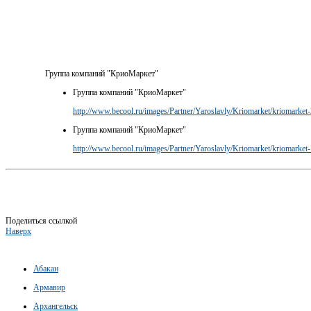
Группа компаний "КриоМаркет"
Группа компаний "КриоМаркет"
http://www.becool.ru/images/Partner/Yaroslavly/Kriomarket/kriomarket-
Группа компаний "КриоМаркет"
http://www.becool.ru/images/Partner/Yaroslavly/Kriomarket/kriomarket-
Поделиться ссылкой
Наверх
Абакан
Армавир
Архангельск