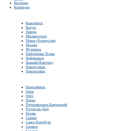
Кострома
Краснодар
Красноярск
Калуга
Липецк
Магнитогорск
Минск (Белоруссия)
Москва
Мурманск
Набережные Челны
Нефтекамск
Нижний Новгород
Новокузнецк
Новоросийск
Новосибирск
Омск
Орёл
Пермь
Петропавловск-Камчатский
Ростов-на-Дону
Рязань
Самара
Санкт-Петербург
Саранск
Саратов