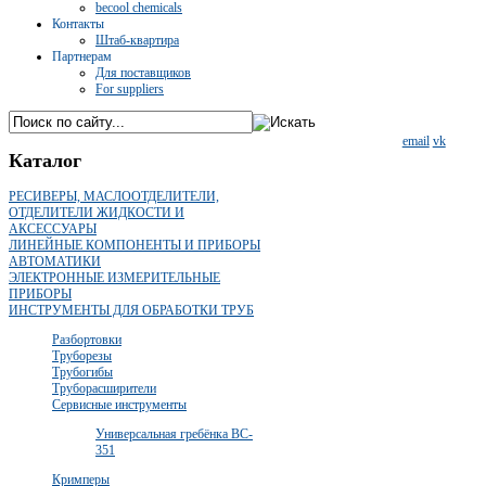
becool chemicals
Контакты
Штаб-квартира
Партнерам
Для поставщиков
For suppliers
email
vk
Каталог
РЕСИВЕРЫ, МАСЛООТДЕЛИТЕЛИ,
ОТДЕЛИТЕЛИ ЖИДКОСТИ И
АКСЕССУАРЫ
ЛИНЕЙНЫЕ КОМПОНЕНТЫ И ПРИБОРЫ
АВТОМАТИКИ
ЭЛЕКТРОННЫЕ ИЗМЕРИТЕЛЬНЫЕ
ПРИБОРЫ
ИНСТРУМЕНТЫ ДЛЯ ОБРАБОТКИ ТРУБ
Разбортовки
Труборезы
Трубогибы
Труборасширители
Сервисные инструменты
Универсальная гребёнка BC-
351
Кримперы