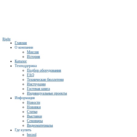
Right
Главная
О компании
Миссия
История
Каталог
Техподдержка
Подбор оборудования
FAQ
Технические бюллетени
Инструкции
Гостевая книга
Индивидуальные проекты
Информация
Новости
Новинки
Статьи
Выставки
Семинары
Видеоматериалы
Где купить
becool