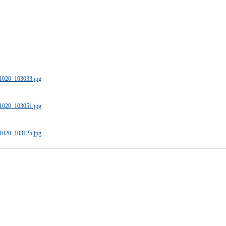
61020_103033.jpg
61020_103051.jpg
61020_103125.jpg