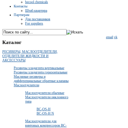
becool chemicals
Контакты
Штаб-квартира
Партнерам
Для поставщиков
For suppliers
email
vk
Каталог
РЕСИВЕРЫ, МАСЛООТДЕЛИТЕЛИ,
ОТДЕЛИТЕЛИ ЖИДКОСТИ И
АКСЕССУАРЫ
Ресиверы хладагента вертикальные
Ресиверы хладагента горизонтальные
Масляные ресиверы и
дифференциальные обратные клапаны
Маслоотделители
Маслоотделители обычные
Маслоотделители циклонного
типа
ВС-OS-Н
ВС-OS-Н N
Маслоотделители для
винтовых компрессоров ВС-