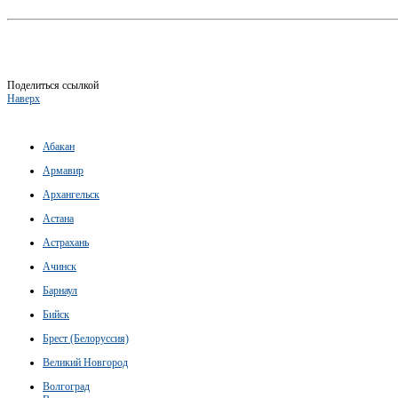
Поделиться ссылкой
Наверх
Абакан
Армавир
Архангельск
Астана
Астрахань
Ачинск
Барнаул
Бийск
Брест (Белоруссия)
Великий Новгород
Волгоград