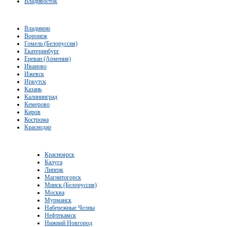
Владивосток
Владимир
Воронеж
Гомель (Белоруссия)
Екатеринбург
Ереван (Армения)
Иваново
Ижевск
Иркутск
Казань
Калининград
Кемерово
Киров
Кострома
Краснодар
Красноярск
Калуга
Липецк
Магнитогорск
Минск (Белоруссия)
Москва
Мурманск
Набережные Челны
Нефтекамск
Нижний Новгород