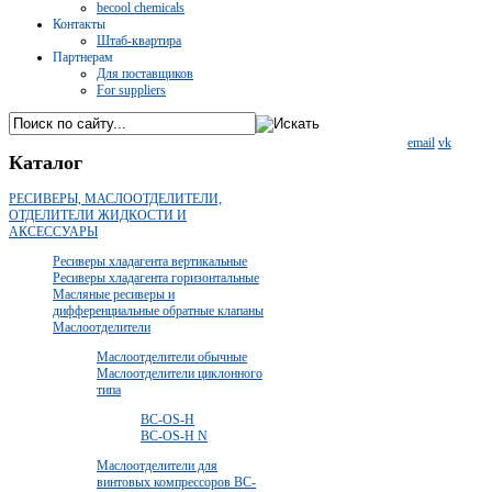
becool chemicals
Контакты
Штаб-квартира
Партнерам
Для поставщиков
For suppliers
email
vk
Каталог
РЕСИВЕРЫ, МАСЛООТДЕЛИТЕЛИ,
ОТДЕЛИТЕЛИ ЖИДКОСТИ И
АКСЕССУАРЫ
Ресиверы хладагента вертикальные
Ресиверы хладагента горизонтальные
Масляные ресиверы и
дифференциальные обратные клапаны
Маслоотделители
Маслоотделители обычные
Маслоотделители циклонного
типа
ВС-OS-Н
ВС-OS-Н N
Маслоотделители для
винтовых компрессоров ВС-