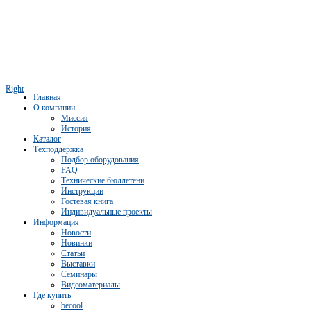
Right
Главная
О компании
Миссия
История
Каталог
Техподдержка
Подбор оборудования
FAQ
Технические бюллетени
Инструкции
Гостевая книга
Индивидуальные проекты
Информация
Новости
Новинки
Статьи
Выставки
Семинары
Видеоматериалы
Где купить
becool