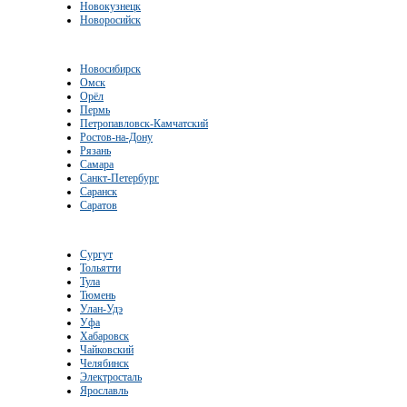
Новокузнецк
Новоросийск
Новосибирск
Омск
Орёл
Пермь
Петропавловск-Камчатский
Ростов-на-Дону
Рязань
Самара
Санкт-Петербург
Саранск
Саратов
Сургут
Тольятти
Тула
Тюмень
Улан-Удэ
Уфа
Хабаровск
Чайковский
Челябинск
Электросталь
Ярославль